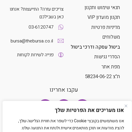
תנאי שימוש ותקנון
צריכים עזרה? התייעצות? אנחנו
כאן בשבילכם
תקנון מועדון VIP
מדיניות פרטיות
03-6120747
משלוחים
bursa@thebursa.co.il
ביטול עסקה ודרכי ביטול
פנייה לשירות לקוחות
הסדרי נגישות
מפת אתר
ת”צ 58234-06-22
עקבו אחרינו
אנו מעריכים את הפרטיות שלך
אנו משתמשים בקובצי Cookie כדי לשפר את חווית הגלישה שלך,
להציג מודעות או תוכן מותאמים אישית ולנתח את התנועה שלנו.