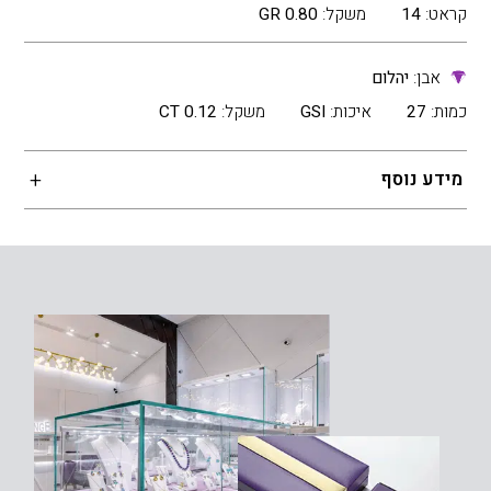
קראט:
14
משקל:
0.80 GR
אבן:
יהלום
כמות:
27
איכות:
GSI
משקל:
0.12 CT
מידע נוסף