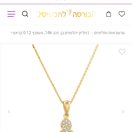
תפריט
|
שרשראות ותליונים
|
תליון יהלומים בן, זהב 14k, משובץ 0.12 קראט יהלומים, דגם PD2172B
Add Wishlist