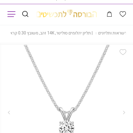
תפריט
|
שרשראות ותליונים
|
תליון יהלומים סוליטר, 14K זהב, משובץ 0.30 קראט יהלומים, דגם PDC030
Add Wishlist