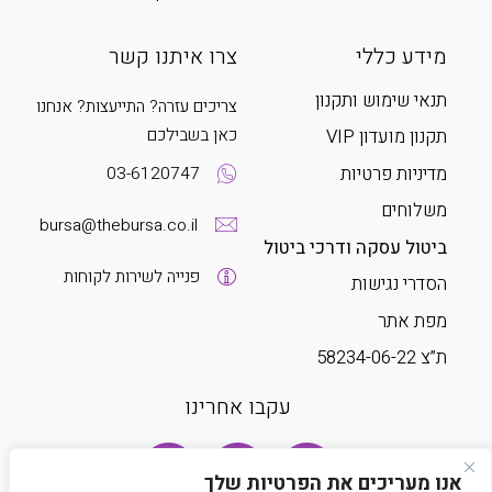
מידע כללי
צרו איתנו קשר
תנאי שימוש ותקנון
צריכים עזרה? התייעצות? אנחנו
כאן בשבילכם
תקנון מועדון VIP
מדיניות פרטיות
03-6120747
משלוחים
bursa@thebursa.co.il
ביטול עסקה ודרכי ביטול
פנייה לשירות לקוחות
הסדרי נגישות
מפת אתר
ת”צ 58234-06-22
עקבו אחרינו
אנו מעריכים את הפרטיות שלך