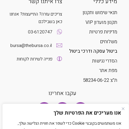
מידע כללי
צרו איתנו קשר
תנאי שימוש ותקנון
צריכים עזרה? התייעצות? אנחנו
כאן בשבילכם
תקנון מועדון VIP
מדיניות פרטיות
03-6120747
משלוחים
bursa@thebursa.co.il
ביטול עסקה ודרכי ביטול
פנייה לשירות לקוחות
הסדרי נגישות
מפת אתר
ת”צ 58234-06-22
עקבו אחרינו
אנו מעריכים את הפרטיות שלך
אנו משתמשים בקובצי Cookie כדי לשפר את חווית הגלישה שלך,