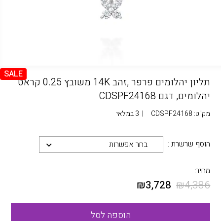
SALE
תליון יהלומים פרפר ,זהב 14K משובץ 0.25 קראט
יהלומים, דגם CDSPF24168
מק"ט:
CDSPF24168
|
3 במלאי
הוסף שרשרת :
בחר אפשרות
מחיר:
₪
3,728
₪
4,386
הוספה לסל