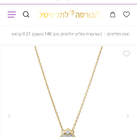
תפריט
שראות ותליונים
|
שרשרת ותליון יהלומים ,זהב 14K משובץ 0.21 קראט יהלומים, דגם CDSPF24497
Add Wishlist