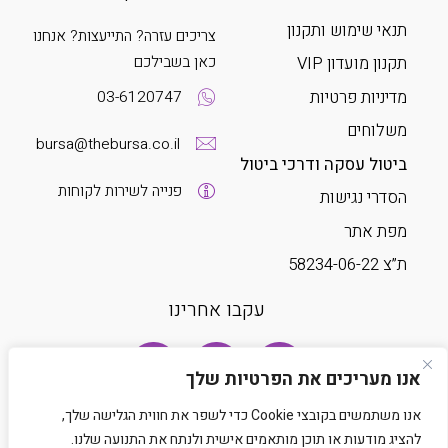
תנאי שימוש ותקנון
צריכים עזרה? התייעצות? אנחנו
כאן בשבילכם
תקנון מועדון VIP
מדיניות פרטיות
03-6120747
משלוחים
bursa@thebursa.co.il
ביטול עסקה ודרכי ביטול
פנייה לשירות לקוחות
הסדרי נגישות
מפת אתר
ת”צ 58234-06-22
עקבו אחרינו
אנו מעריכים את הפרטיות שלך
אנו משתמשים בקובצי Cookie כדי לשפר את חווית הגלישה שלך,
להציג מודעות או תוכן מותאמים אישית ולנתח את התנועה שלנו.