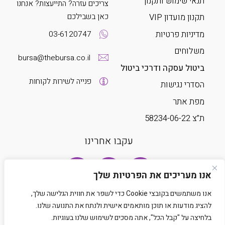
תנאי שימוש ותקנון
צריכים עזרה? התייעצות? אנחנו
כאן בשבילכם
תקנון מועדון VIP
מדיניות פרטיות
03-6120747
משלוחים
bursa@thebursa.co.il
ביטול עסקה ודרכי ביטול
פנייה לשירות לקוחות
הסדרי נגישות
מפת אתר
ת”צ 58234-06-22
עקבו אחרינו
אנו מעריכים את הפרטיות שלך
אנו משתמשים בקובצי Cookie כדי לשפר את חווית הגלישה שלך,
להציג מודעות או תוכן מותאמים אישית ולנתח את התנועה שלנו.
בלחיצה על "קבל הכל", אתה מסכים לשימוש שלנו בעוגיות.