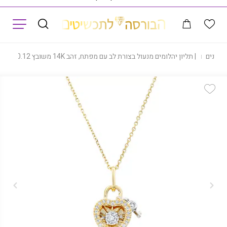
תפריט
ליונים
|
תליון יהלומים מנעול בצורת לב עם מפתח, זהב 14K משובץ 0.12 קראט יהלומים, דגם PDPH20679YW
Add Wishlist