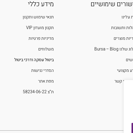
שורים שימושיים
מידע כללי
 עלינו
תנאי שימוש ותקנון
ות ותשובות
תקנון מועדון VIP
יות מוצרים
מדיניות פרטיות
שלנו Bursa – Blog
משלוחים
שים
ביטול עסקה ודרכי ביטול
ע מקצועי
הסדרי נגישות
 איתנו קשר
מפת אתר
ת”צ 58234-06-22