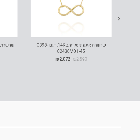
שרשרת אינפיניטי, זהב 14K, דגם C398-
02436M01-45
₪
2,072
₪
2,590