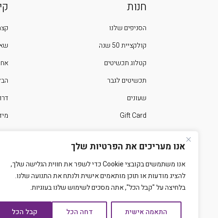
חנות
קי
הסניפים שלנו
קצת
קולקציית 50 שנה
שאל
קטלוג תכשיטים
אחר
תכשיטים לגבר
הבלוג 
שעונים
דרו
Gift Card
מיד
ימים מיוחדים בשנה
צרו
אנו מעריכים את הפרטיות שלך
אנו משתמשים בקובצי Cookie כדי לשפר את חווית הגלישה שלך,
להציג מודעות או תוכן מותאמים אישית ולנתח את התנועה שלנו.
בלחיצה על "קבל הכל", אתה מסכים לשימוש שלנו בעוגיות.
התאמה אישית
דחה הכל
קבל הכל