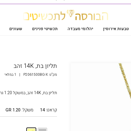
טבעות אירוסין
יהלומי מעבדה
תכשיטי פנינים
שעונים
תליון בת, 14K זהב
מק"ט:
P2061500BG-X
|
1 במלאי
תליון בת, 14K זהב, במשקל 1.20 גרם
קראט:
14
משקל:
1.20 GR