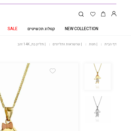
NEW COLLECTION
קטלוג תכשיטים
SALE
דף הבית
|
חנות
|
שרשראות ותליונים
|
תליון בת, 14K זהב
Add Wishlist