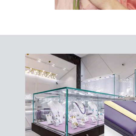
₪
3,760
₪
4,700
₪
3,760
₪
4,70