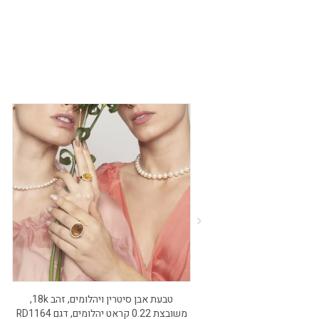
ים מתוקים בגודל
₪
3,7
טבעת אבן סיטרין ויהלומים, זהב 18k,
משובצת 0.22 קראט יהלומים, דגם RD1164