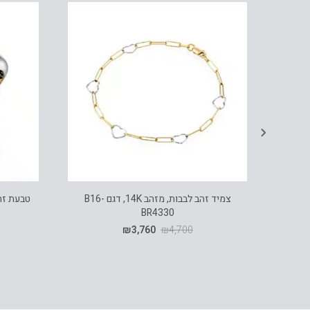
צמיד זהב לבבות, מזהב 14K, דגם B16-
BR4330
₪
3,760
₪
4,700