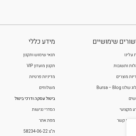
שורים שימושיים
מידע כללי
 עלינו
תנאי שימוש ותקנון
ות ותשובות
תקנון מועדון VIP
יות מוצרים
מדיניות פרטיות
שלנו Bursa – Blog
משלוחים
שים
ביטול עסקה ודרכי ביטול
ע מקצועי
הסדרי נגישות
 איתנו קשר
מפת אתר
ת”צ 58234-06-22