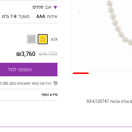
אבן:
פנינים
איכות:
AAA
משקל:
7-8 מ"מ
צבע:
₪
3,760
₪
4,700
הוספה לסל
SALE
הרכישה באתר מאובטחת בתקן SSL מוצפן
מידע נוסף
עכשיו 03-6120747