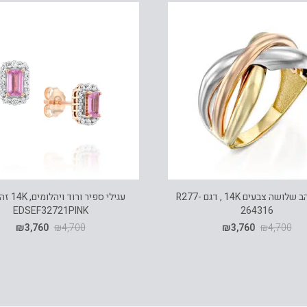
טבעת זהב שלושה צבעים 14K , דגם R277-
עגילי ספיר ו
EDSEF32721PINK
264316
₪
3,760
₪
4,700
₪
3,760
₪
4,700