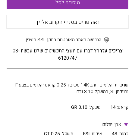
הוספה לסל
ראה פריט בסניף הקרוב אלייך
הרכישה באתר מאובטחת בתקן SSL מוצפן
צריכים עזרה?
דברו עם יועצי התכשיטים שלנו עכשיו 03-
6120747
שרשרת יהלומים , זהב 14K משובץ 0.25 קראט יהלומים בצבע F
ובניקיון SI, במשקל 3.10 גרם
קראט:
14
משקל:
3.10 GR
אבן:
יהלום
כמות:
48
איכות:
FSI
משקל:
0.25 CT