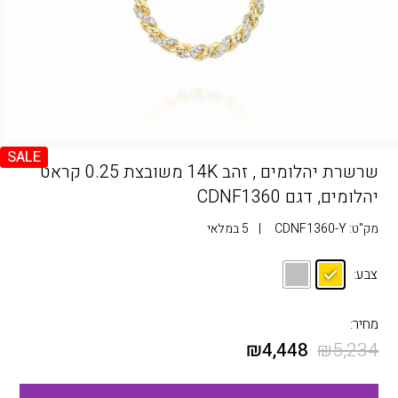
SALE
שרשרת יהלומים , זהב 14K משובצת 0.25 קראט
יהלומים, דגם CDNF1360
מק"ט:
CDNF1360-Y
|
5 במלאי
צבע:
מחיר:
₪
4,448
₪
5,234