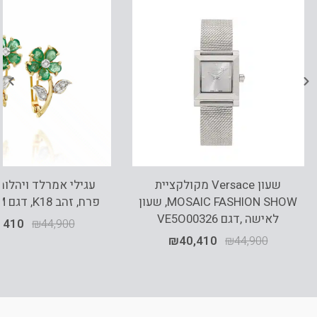
שעון Versace מקולקציית
עגילי אמרלד ויהלומ
MOSAIC FASHION SHOW, שעון
פרח, זהב K18, דגם SE1812EM
לאישה ,דגם VE5O00326
,410
₪
44,900
₪
40,410
₪
44,900