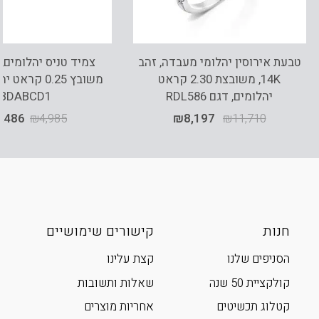
טבעת אירוסין יהלומי מעבדה, זהב
14K, משובצת 2.30 קראט
משובץ 0.25 קר
יהלומים, דגם RDL586
BDABCD1
,486
₪
4,985
₪
8,197
₪
11,710
חנות
קישורים שימושיים
הסניפים שלנו
קצת עלינו
קולקציית 50 שנה
שאלות ותשובות
קטלוג תכשיטים
אחריות מוצרים