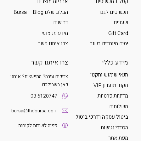
קטלוג תכשיטים
אחריות מוצרים
תכשיטים לגבר
הבלוג שלנו Bursa – Blog
שעונים
דרושים
Gift Card
מידע מקצועי
ימים מיוחדים בשנה
צרו איתנו קשר
מידע כללי
צרו איתנו קשר
תנאי שימוש ותקנון
צריכים עזרה? התייעצות? אנחנו
כאן בשבילכם
תקנון מועדון VIP
מדיניות פרטיות
03-6120747
משלוחים
bursa@thebursa.co.il
ביטול עסקה ודרכי ביטול
פנייה לשירות לקוחות
הסדרי נגישות
מפת אתר