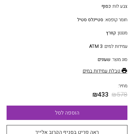
צבע לוח:
כסוף
חומר קופסא:
סטיינלס סטיל
מנגנון:
קוורץ
עמידות למים:
3 ATM
סוג מוצר:
שעונים
טבלת עמידות במים
מחיר:
₪
433
₪
578
הוספה לסל
ראה פריט בסניף הקרוב אלייך