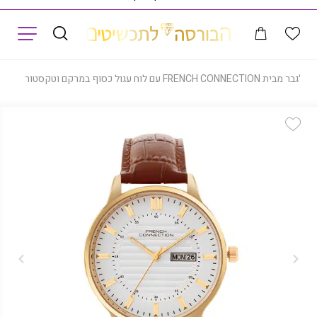
תפריט
ית FRENCH CONNECTION עם לוח עגול כסוף במרקם וטקסטורה ורצועת עור חומה, דגם FCN0123SBRL
Add Wishlist