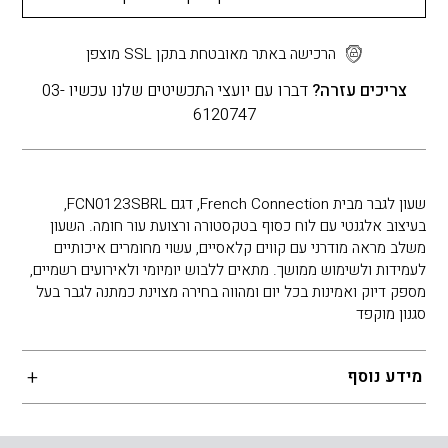
הרכישה באתר מאובטחת בתקן SSL מוצפן
צריכים עזרה?
דברו עם יועצי התכשיטים שלנו עכשיו 03-
6120747
שעון לגבר מבית French Connection, דגם FCN0123SBRL,
בעיצוב אלגנטי עם לוח כסוף בטקסטורה ורצועת עור חומה. השעון
משלב מראה מודרני עם קווים קלאסיים, עשוי מחומרים איכותיים
לעמידות ולשימוש ממושך. מתאים ללבוש יומיומי ולאירועים רשמיים,
מספק דיוק ואמינות בכל יום ומהווה בחירה מצוינת כמתנה לגבר בעל
סגנון מוקפד
מידע נוסף