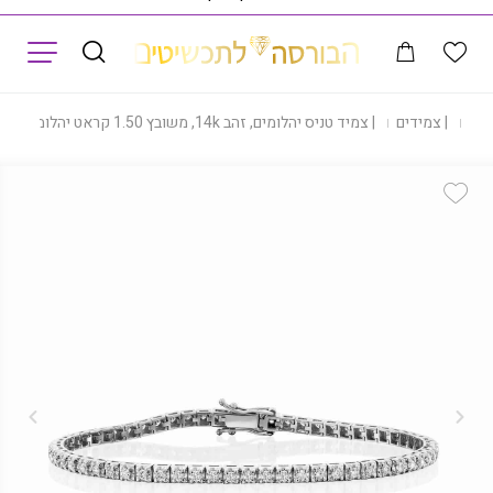
תפריט
נות
|
צמידים
|
צמיד טניס יהלומים, זהב 14k, משובץ 1.50 קראט יהלומים, דגם BDBR150
Add Wishlist