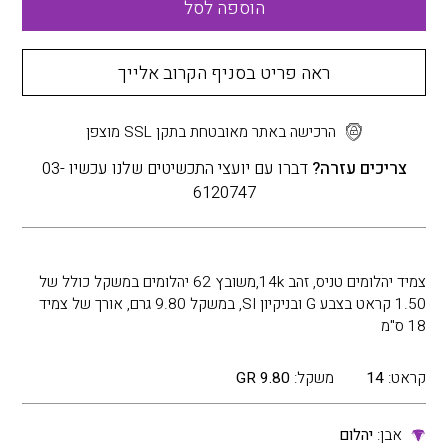
הוספה לסל
ראה פריט בסניף הקרוב אלייך
הרכישה באתר מאובטחת בתקן SSL מוצפן
צריכים עזרה?
דברו עם יועצי התכשיטים שלנו עכשיו 03-
6120747
צמיד יהלומים טניס, זהב 14k,משובץ 62 יהלומים במשקל כולל של
1.50 קראט בצבע G ובניקיון SI, במשקל 9.80 גרם, אורך של צמיד
18 ס"מ
קראט:
14
משקל:
9.80 GR
אבן:
יהלום