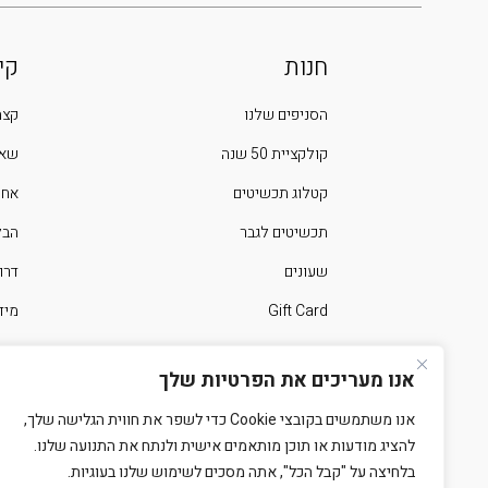
חנות
קי
הסניפים שלנו
קצת
קולקציית 50 שנה
שאל
קטלוג תכשיטים
אחר
תכשיטים לגבר
הבלוג 
שעונים
דרו
Gift Card
מיד
ימים מיוחדים בשנה
צרו
אנו מעריכים את הפרטיות שלך
אנו משתמשים בקובצי Cookie כדי לשפר את חווית הגלישה שלך,
להציג מודעות או תוכן מותאמים אישית ולנתח את התנועה שלנו.
בלחיצה על "קבל הכל", אתה מסכים לשימוש שלנו בעוגיות.