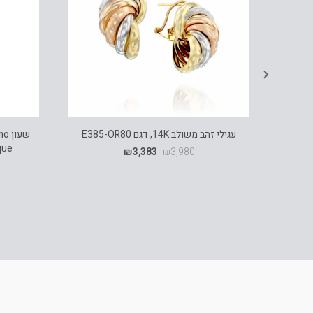
עגילי זהב משולב 14K, דגם E385-OR80
₪
3,383
₪
3,980