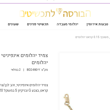
טבעות אירוסין
יהלומי מעבדה
תכשיטי פנינים
שעונים
יהלומים
מק"ט:
BD2480-Y
|
2 במלאי
קראט, בצבע G ובניקיון S במשקל 2.20 גרם,