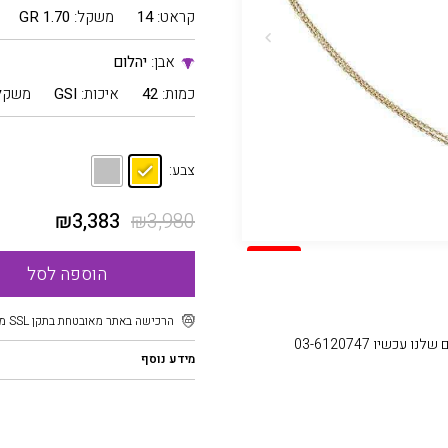
קראט:
14
משקל:
1.70 GR
אבן:
יהלום
כמות:
42
איכות:
GSI
משקל
צבע:
₪
3,383
₪
3,980
SALE
הוספה לסל
הרכישה באתר מאובטחת בתקן SSL מוצפן
עכשיו 03-6120747
מידע נוסף