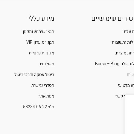
שורים שימושיים
מידע כללי
 עלינו
תנאי שימוש ותקנון
ות ותשובות
תקנון מועדון VIP
יות מוצרים
מדיניות פרטיות
שלנו Bursa – Blog
משלוחים
שים
ביטול עסקה ודרכי ביטול
ע מקצועי
הסדרי נגישות
 איתנו קשר
מפת אתר
ת”צ 58234-06-22