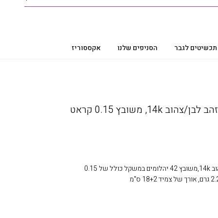
תכשיטים לגבר
הסניפים שלנו
אקססוריז
צמיד יהלומים אינפיניטי זהב לבן/צהוב 14k, משובץ 0.15 קראט
צמיד יהלומים אינפיניטי, זהב לבן/צהוב 14k,משובץ 42 יהלומים במשקל כולל של 0.15
אורך של צמיד 18+2 ס"מ