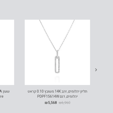
שרשרת עם תליון אבן רובי, זהב 14K, דגם
תליון יהלומים, זהב 14K משובץ 0.10 קראט
יהלומים, דגם PDPF15614W
apphire
₪
5,568
₪
6,960