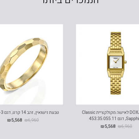
שעון DOXA לאישה מקולקציית Classic
טבעת נישואין, זהב 14 קרט, דגם R1499-3
S, דגם 453.35.055.11
₪
5,568
₪
6,960
₪
5,568
₪
6,960