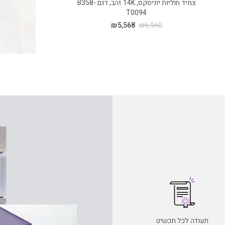
צמיד חוליות יוניסקס, 14K זהב, דגם B358-
טבעת נישואין, זהב 14 קרט, 
T0094
0
₪
5,568
₪
6,960
תעודה לכל תכשיט