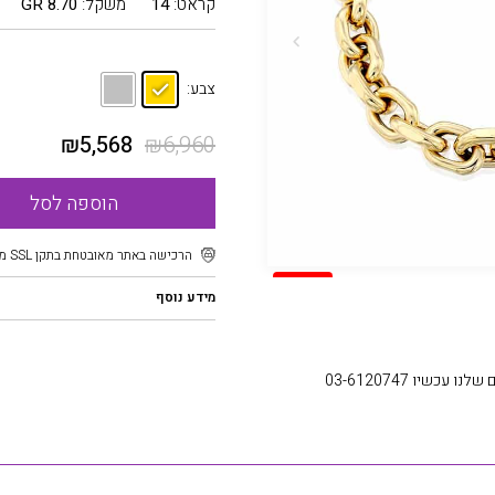
קראט:
14
משקל:
8.70 GR
צבע:
₪
5,568
₪
6,960
הוספה לסל
הרכישה באתר מאובטחת בתקן SSL מוצפן
SALE
מידע נוסף
עכשיו 03-6120747