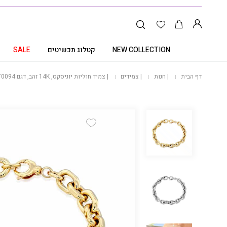
NEW COLLECTION
קטלוג תכשיטים
SALE
דף הבית
|
חנות
|
צמידים
|
צמיד חוליות יוניסקס, 14K זהב, דגם B358-T0094
Add Wishlist