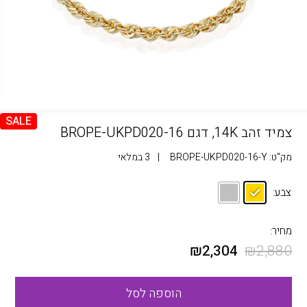
SALE
צמיד זהב 14K, דגם BROPE-UKPD020-16
מק"ט:
BROPE-UKPD020-16-Y
|
3 במלאי
צבע:
מחיר:
₪
2,304
₪
2,880
הוספה לסל