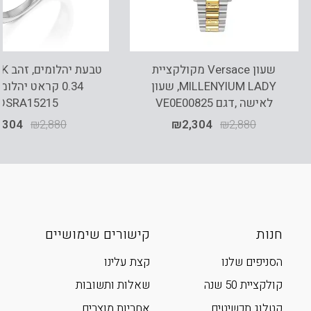
שעון Versace מקולקציית
MILLENYIUM LADY, שעון
0.34 קראט יהלומ
לאישה ,דגם VE0E00825
DSRA15215
,304
₪
2,880
₪
2,304
₪
2,880
חנות
קישורים שימושיים
הסניפים שלנו
קצת עלינו
קולקציית 50 שנה
שאלות ותשובות
קטלוג תכשיטים
אחריות מוצרים