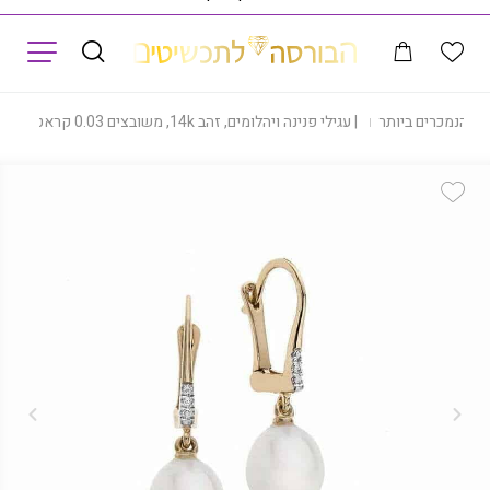
תפריט
|
הנמכרים ביותר
|
עגילי פנינה ויהלומים, זהב 14k, משובצים 0.03 קראט יהלומים, דגם ED2801
Add Wishlist