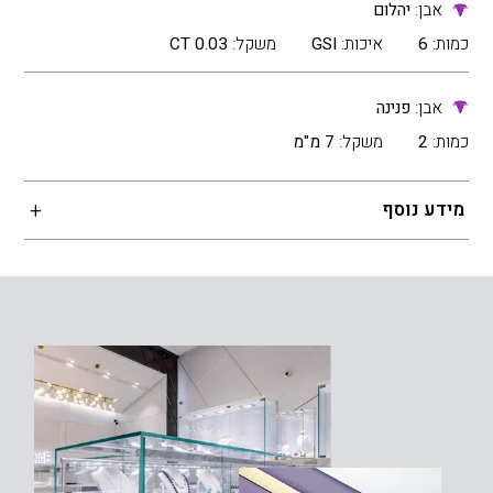
אבן:
יהלום
כמות:
6
איכות:
GSI
משקל:
0.03 CT
אבן:
פנינה
כמות:
2
משקל:
7 מ"מ
מידע נוסף