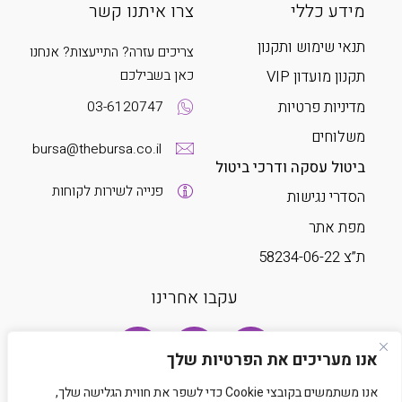
מידע כללי
צרו איתנו קשר
תנאי שימוש ותקנון
צריכים עזרה? התייעצות? אנחנו
כאן בשבילכם
תקנון מועדון VIP
מדיניות פרטיות
03-6120747
משלוחים
bursa@thebursa.co.il
ביטול עסקה ודרכי ביטול
פנייה לשירות לקוחות
הסדרי נגישות
מפת אתר
ת”צ 58234-06-22
עקבו אחרינו
אנו מעריכים את הפרטיות שלך
אנו משתמשים בקובצי Cookie כדי לשפר את חווית הגלישה שלך,