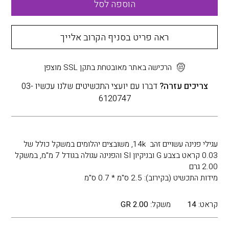
הוספה לסל
ראה פריט בסניף הקרוב אלייך
הרכישה באתר מאובטחת בתקן SSL מוצפן
צריכים עזרה?
דברו עם יועצי התכשיטים שלנו עכשיו 03-
6120747
עגילי פנינה עשויים זהב 14k, משובצים יהלומים במשקל כולל של
0.03 קראט בצבע G ובניקיון SI והפנינה עגולה בגודל 7 מ"מ, במשקל
2.00 גרם
מידות התכשיט (בקירוב): 2.5 ס"מ * 0.7 ס"מ
קראט:
14
משקל:
2.00 GR