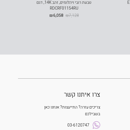
ב לב, זהב 14K, דגם E-
טבעת רובי ויהלומים, זהב 14K, דגם
RDCRF01154RU
מ"מ כל 
₪
6,058
₪
7,128
צרו איתנו קשר
צריכים עזרה? התייעצות? אנחנו כאן
בשבילכם
03-6120747