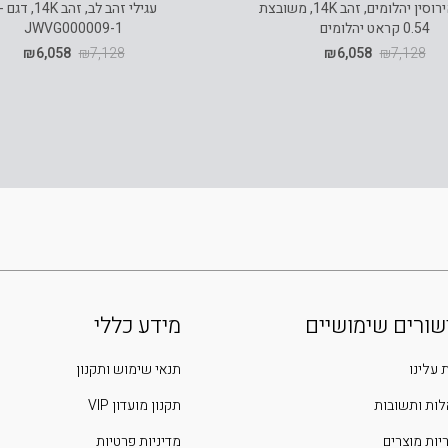
טבעת אירוסין יהלומים, זהב 14K, משובצת
עגילי זה
0.54 קראט יהלומים
JWVG000009-1
₪
6,058
₪
7,128
₪
6,058
₪
7,128
שורים שימושיים
מידע כללי
 עלינו
תנאי שימוש ותקנון
ות ותשובות
תקנון מועדון VIP
יות מוצרים
מדיניות פרטיות