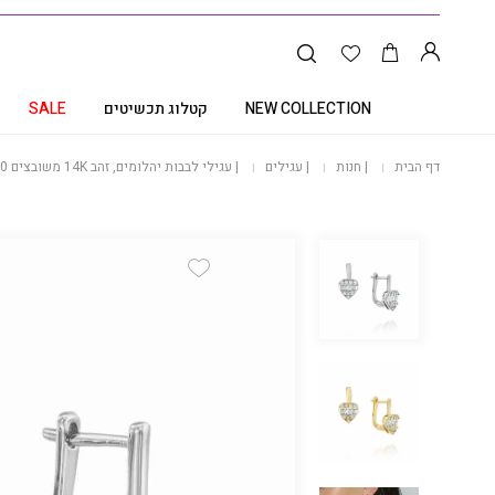
NEW COLLECTION
קטלוג תכשיטים
SALE
דף הבית
|
חנות
|
עגילים
|
עגילי לבבות יהלומים, זהב 14K משובצים 0.50 קראט יהלומים, דגם EDSEF30353
Add Wishlist