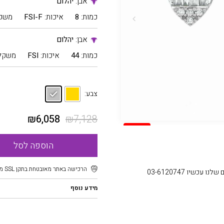
אבן:
יהלום
כמות:
8
איכות:
FSI-F
משק
אבן:
יהלום
כמות:
44
איכות:
FSI
משקל
צבע:
₪
6,058
₪
7,128
SALE
הוספה לסל
הרכישה באתר מאובטחת בתקן SSL מוצפן
עכשיו 03-6120747
מידע נוסף