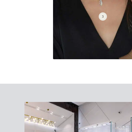
תליון יהלומים, זהב K14, משובץ 0.50 קראט
 דגם PDPF14521
₪
6,058
₪
7,12