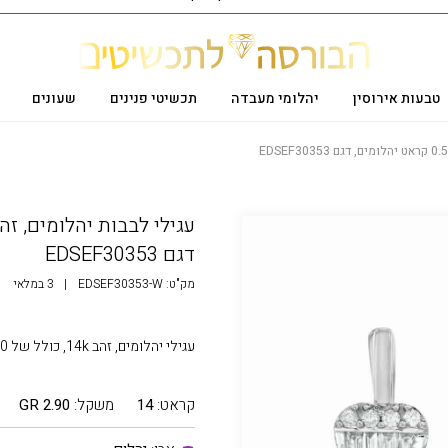
טבעות אירוסין
יהלומי מעבדה
תכשיטי פנינים
שעונים
דגם EDSEF30353
מק"ט:
EDSEF30353-W
|
3 במלאי
עגילי יהלומים, זהב 14k, כולל של 0.50 קראט יהלום בצבע F ובניקיון SI, במשקל 2.90 גרם
קראט:
14
משקל:
2.90 GR