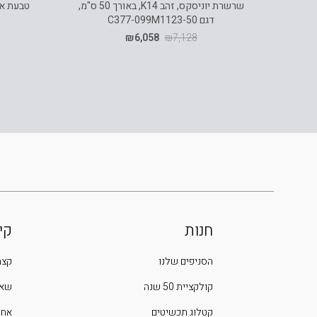
שרשרת יוניסקס, זהב K14, באורך 50 ס"מ,
דגם C377-099M1123-50
₪
6,058
₪
7,128
חנות
קי
הסניפים שלנו
קצת
קולקציית 50 שנה
שאל
קטלוג תכשיטים
אחר