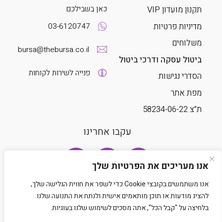
כאן בשבילכם
תקנון מועדון VIP
מדיניות פרטיות
03-6120747
משלוחים
bursa@thebursa.co.il
ביטול עסקה ודרכי ביטול
פנייה לשירות לקוחות
הסדרי נגישות
מפת אתר
ת”צ 58234-06-22
עקבו אחרינו
אנו מעריכים את הפרטיות שלך
אנו משתמשים בקובצי Cookie כדי לשפר את חווית הגלישה שלך,
להציג מודעות או תוכן מותאמים אישית ולנתח את התנועה שלנו.
בלחיצה על "קבל הכל", אתה מסכים לשימוש שלנו בעוגיות.