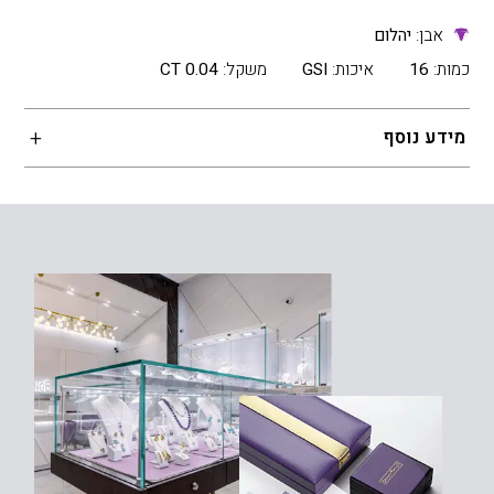
אבן:
יהלום
כמות:
16
איכות:
GSI
משקל:
0.04 CT
מידע נוסף