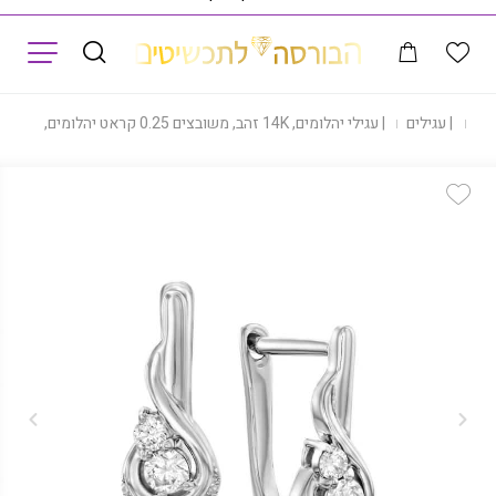
תפריט
נות
|
עגילים
|
עגילי יהלומים, 14K זהב, משובצים 0.25 קראט יהלומים, דגם EDSEF32701
Add Wishlist