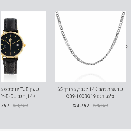
שרשרת זהב 14K לגבר, באורך 65
שעון TJE יוניס
ס"מ, דגם C09-100BG19
14K, דגם U70095Y-B-BL
,797
₪
4,468
₪
3,797
₪
4,468