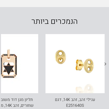
הנמכרים ביותר
עגילי זהב, זהב 14K, דגם
תליון מגן דוד משובץ
E251640S