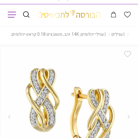
תפריט
נות
|
עגילים
|
עגילי יהלומים, 14K זהב, משובצים 0.18 קראט יהלומים, דגם EDEF20044
Add Wishlist