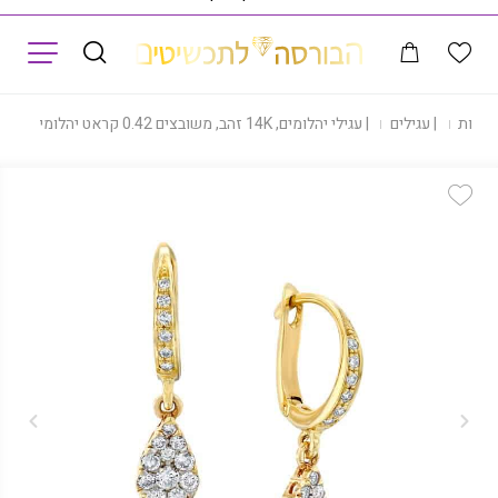
תפריט
|
חנות
|
עגילים
|
עגילי יהלומים, 14K זהב, משובצים 0.42 קראט יהלומים, דגם ED3127
Add Wishlist