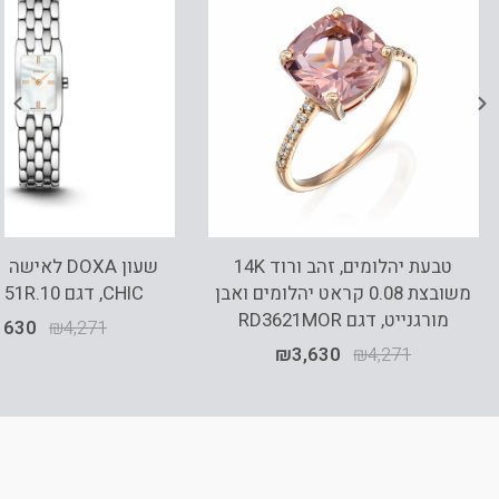
טבעת יהלומים, זהב ורוד 14K
שעון DOXA לא
משובצת 0.08 קראט יהלומים ואבן
CHIC, דגם 253.15.051R.10
מורגנייט, דגם RD3621MOR
,630
₪
4,271
₪
3,630
₪
4,271