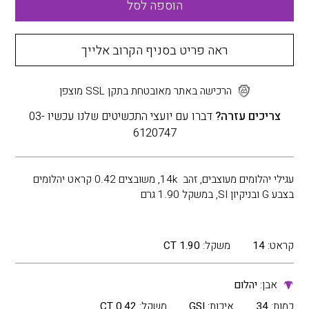
הוספה לסל
ראה פריט בסניף הקרוב אלייך
הרכישה באתר מאובטחת בתקן SSL מוצפן
צריכים עזרה?
דברו עם יועצי התכשיטים שלנו עכשיו 03-
6120747
עגילי יהלומים מעוצבים, זהב 14k, משובצים 0.42 קראט יהלומים
בצבע G ובניקיון SI, במשקל 1.90 גרם
קראט:
14
משקל:
1.90 CT
אבן:
יהלום
כמות:
34
איכות:
GSI
משקל:
0.42 CT