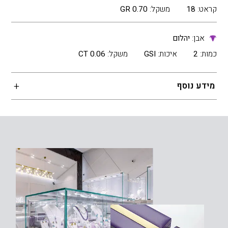
קראט:
18
משקל:
0.70 GR
אבן:
יהלום
כמות:
2
איכות:
GSI
משקל:
0.06 CT
מידע נוסף