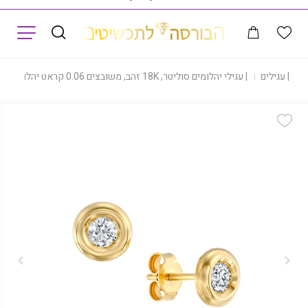
תפריט
ת
|
עגילים
|
עגילי יהלומים סוליטר, 18K זהב, משובצים 0.06 קראט יהלומים, דגם EDC0NEW
Add Wishlist