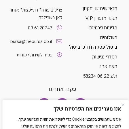
תנאי שימוש ותקנון
צריכים עזרה? התייעצות? אנחנו
כאן בשבילכם
תקנון מועדון VIP
מדיניות פרטיות
03-6120747
משלוחים
bursa@thebursa.co.il
ביטול עסקה ודרכי ביטול
פנייה לשירות לקוחות
הסדרי נגישות
מפת אתר
ת”צ 58234-06-22
עקבו אחרינו
אנו מעריכים את הפרטיות שלך
אנו משתמשים בקובצי Cookie כדי לשפר את חווית הגלישה שלך,
להציג מודעות או תוכן מותאמים אישית ולנתח את התנועה שלנו.