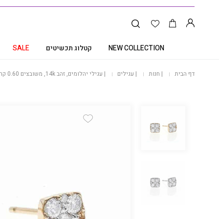
NEW COLLECTION
קטלוג תכשיטים
SALE
דף הבית
|
חנות
|
עגילים
|
עגילי יהלומים, זהב 14k, משובצים 0.60 קרט יהלומים, דגם ED3142
Add Wishlist