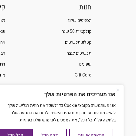
חנות
קי
הסניפים שלנו
קצת
קולקציית 50 שנה
שאל
קטלוג תכשיטים
אחר
תכשיטים לגבר
הבלוג 
שעונים
דרו
Gift Card
מיד
ימים מיוחדים בשנה
צרו
אנו מעריכים את הפרטיות שלך
אנו משתמשים בקובצי Cookie כדי לשפר את חווית הגלישה שלך,
להציג מודעות או תוכן מותאמים אישית ולנתח את התנועה שלנו.
בלחיצה על "קבל הכל", אתה מסכים לשימוש שלנו בעוגיות.
התאמה אישית
דחה הכל
קבל הכל