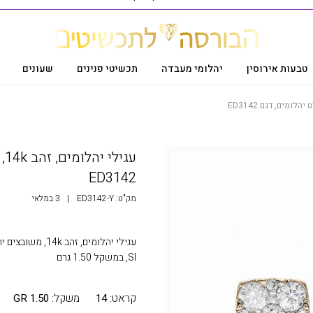
טבעות אירוסין
יהלומי מעבדה
תכשיטי פנינים
שעונים
ED3142
מק"ט:
ED3142-Y
|
3 במלאי
SI, במשקל 1.50 גרם
קראט:
14
משקל:
1.50 GR