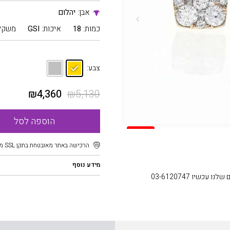
אבן:
יהלום
כמות:
18
איכות:
GSI
משקל
צבע:
₪
4,360
₪
5,130
הוספה לסל
SALE
הרכישה באתר מאובטחת בתקן SSL מוצפן
מידע נוסף
עכשיו 03-6120747