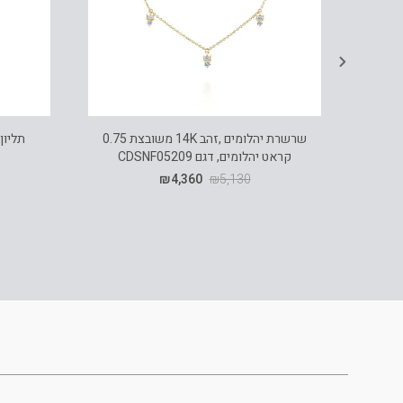
שרשרת יהלומים ,זהב 14K משובצת 0.75
קראט יהלומים, דגם CDSNF05209
₪
4,360
₪
5,130