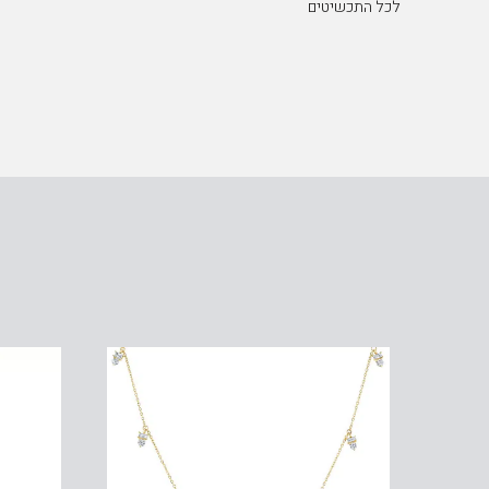
לכל התכשיטים
שעון Versace מקולקציית ANTARES, שעון