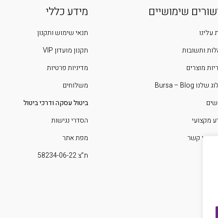
שורים שימושיים
מידע כללי
 עלינו
תנאי שימוש ותקנון
ות ותשובות
תקנון מועדון VIP
יות מוצרים
מדיניות פרטיות
שלנו Bursa – Blog
משלוחים
שים
ביטול עסקה ודרכי ביטול
ע מקצועי
הסדרי נגישות
 איתנו קשר
מפת אתר
ת”צ 58234-06-22