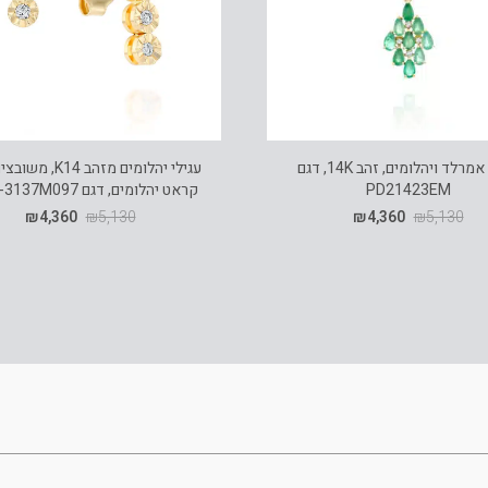
תליון אמרלד ויהלומים, זהב 14K, דגם
PD21423EM
קראט יהלומים, דגם ED98-3137M097
₪
4,360
₪
5,130
₪
4,360
₪
5,130