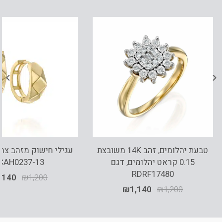
טבעת יהלומים, זהב 14K משובצת
0.15 קראט יהלומים, דגם
CAH0237-13
RDRF17480
,140
₪
1,200
₪
1,140
₪
1,200