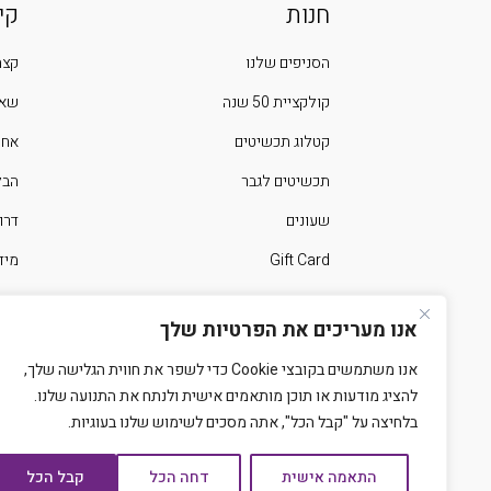
חנות
קי
הסניפים שלנו
קצת
קולקציית 50 שנה
שאל
קטלוג תכשיטים
אחר
תכשיטים לגבר
הבלוג 
שעונים
דרו
Gift Card
מיד
ימים מיוחדים בשנה
צרו
אנו מעריכים את הפרטיות שלך
אנו משתמשים בקובצי Cookie כדי לשפר את חווית הגלישה שלך,
להציג מודעות או תוכן מותאמים אישית ולנתח את התנועה שלנו.
בלחיצה על "קבל הכל", אתה מסכים לשימוש שלנו בעוגיות.
התאמה אישית
דחה הכל
קבל הכל