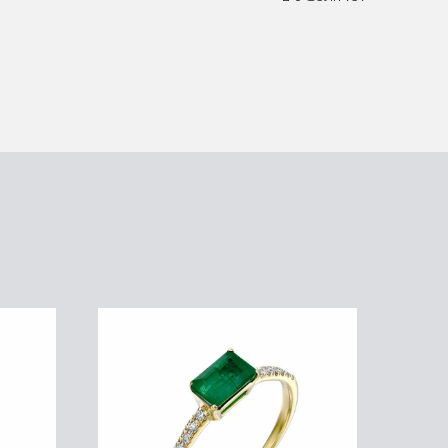
טבעת אירוסין יהלומים, זהב לבן K18,