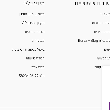
שורים שימושיים
מידע כללי
 עלינו
תנאי שימוש ותקנון
ות ותשובות
תקנון מועדון VIP
יות מוצרים
מדיניות פרטיות
שלנו Bursa – Blog
משלוחים
שים
ביטול עסקה ודרכי ביטול
ע מקצועי
הסדרי נגישות
 איתנו קשר
מפת אתר
ת”צ 58234-06-22