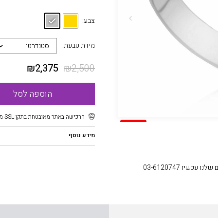
צבע:
מידת טבעת:
סטנדרטי
₪
2,375
₪
2,500
הוספה לסל
הרכישה באתר מאובטחת בתקן SSL מוצפן
SALE
מידע נוסף
עכשיו 03-6120747