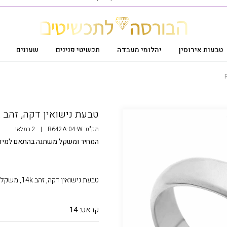
טבעות אירוסין
יהלומי מעבדה
תכשיטי פנינים
שעונים
טבעת נישואין דקה, זהב 14K, דגם R642A-04
מק"ט:
R642A-04-W
|
2 במלאי
המחיר ומשקל משתנה בהתאם למיד
טבעת נישואין דקה, זהב 14k, משקל מ-3.60
קראט:
14