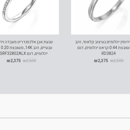
רוסין יהלומים בעיצוב קלאסי, זהב
טבעת אבן אלכסנדריט מעבדה ויה
K14 משובצת 0.44 קראט יהלומים, דגם
טבע
RD3824
יהלומים, דגם RDSRF32802ALX
₪
2,375
₪
2,500
₪
2,375
₪
2,500