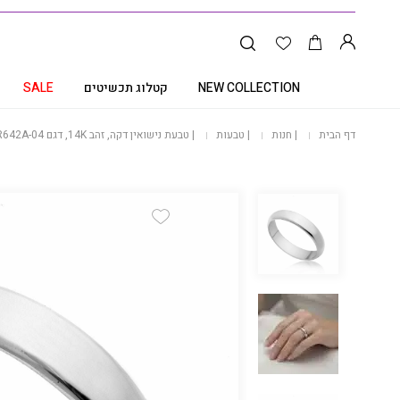
NEW COLLECTION
קטלוג תכשיטים
SALE
דף הבית
|
חנות
|
טבעות
|
טבעת נישואין דקה, זהב 14K, דגם R642A-04
Add Wishlist