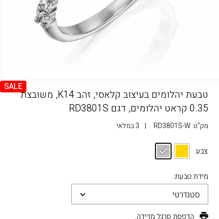
SALE
טבעת יהלומים בעיצוב קלאסי, זהב K14, משובצת
0.35 קראט יהלומים, דגם RD3801S
מק"ט:
RD3801S-W
|
3 במלאי
צבע:
מידת טבעת:
סטנדרטי
הדפסת סרגל מדידה.