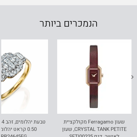
הנמכרים ביותר
שעון Ferragamo מקולקציית
CRYSTAL TANK PETITE, שעון
0.50 קראט יהלומ
לאישה ,דגם SFTI00225
DRB24645EG