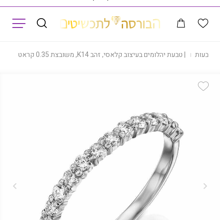
תפריט
|
טבעות
|
טבעת יהלומים בעיצוב קלאסי, זהב K14, משובצת 0.35 קראט יהלומים, דגם RD3801S
Add Wishlist