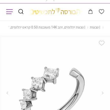
תפריט
נות
|
טבעות
|
טבעת יהלומים, זהב 14K משובצת 0.50 קראט יהלומים, דגם RDSRF31113
Add Wishlist