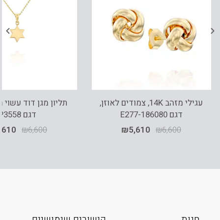
עגילי מזהב 14K, צמודים לאוזן,
דגם E277-186080
דגם P3558
,610
₪
6,600
₪
5,610
₪
6,600
חנות
קישורים שימושיים