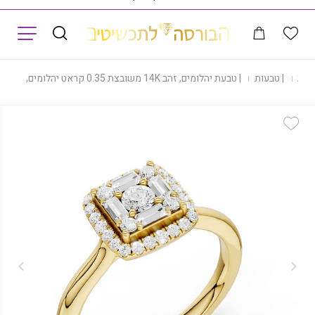
תפריט
נות
|
טבעות
|
טבעת יהלומים, זהב 14K משובצת 0.35 קראט יהלומים, דגם RDRE29718
Add Wishlist