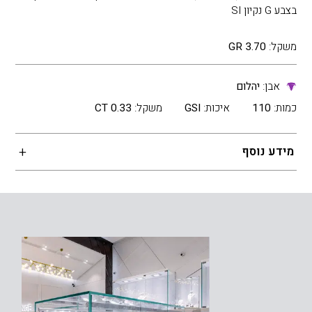
בצבע G נקיון SI
משקל:
3.70 GR
אבן:
יהלום
כמות:
110
איכות:
GSI
משקל:
0.33 CT
מידע נוסף