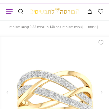
תפריט
נות
|
טבעות
|
טבעת יהלומים, זהב 14K משובצת 0.33 קראט יהלומים, דגם RDRF27028
Add Wishlist