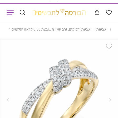
תפריט
נות
|
טבעות
|
טבעת יהלומים, זהב 14K משובצת 0.30 קראט יהלומים, דגם RDSRF31464
Add Wishlist