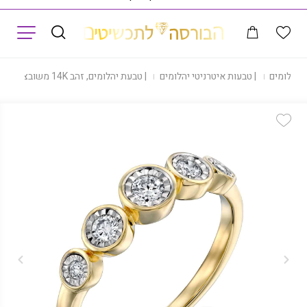
תפריט
 יהלומים
|
טבעות איטרניטי יהלומים
|
טבעת יהלומים, זהב 14K משובצת 0.25 קראט יהלומים, דגם RDSRA15895
Add Wishlist