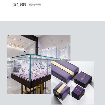
₪
4,909
₪
5,776