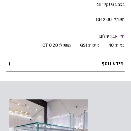
בצבע G נקיון SI
משקל:
2.00 GR
אבן:
יהלום
כמות:
40
איכות:
GSI
משקל:
0.20 CT
מידע נוסף