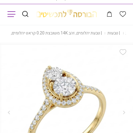
תפריט
נות
|
טבעות
|
טבעת יהלומים, זהב 14K משובצת 0.20 קראט יהלומים, דגם RDRE29846
Add Wishlist