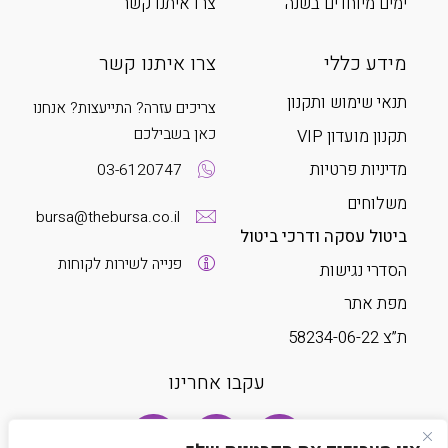
ימים מיוחדים בשנה
צרו איתנו קשר
מידע כללי
צרו איתנו קשר
תנאי שימוש ותקנון
צריכים עזרה? התייעצות? אנחנו
כאן בשבילכם
תקנון מועדון VIP
מדיניות פרטיות
03-6120747
משלוחים
bursa@thebursa.co.il
ביטול עסקה ודרכי ביטול
פנייה לשירות לקוחות
הסדרי נגישות
מפת אתר
ת”צ 58234-06-22
עקבו אחרינו