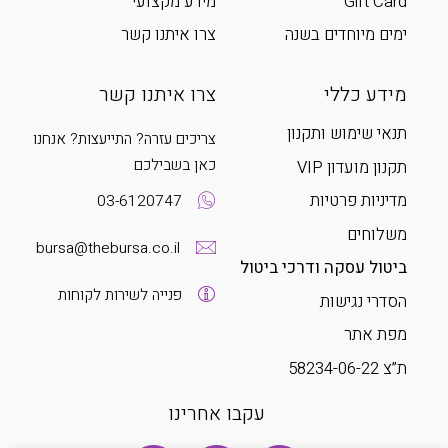
Gift Card
מידע מקצועי
ימים מיוחדים בשנה
צרו איתנו קשר
מידע כללי
צרו איתנו קשר
תנאי שימוש ותקנון
צריכים עזרה? התייעצות? אנחנו
כאן בשבילכם
תקנון מועדון VIP
מדיניות פרטיות
03-6120747
משלוחים
bursa@thebursa.co.il
ביטול עסקה ודרכי ביטול
פנייה לשירות לקוחות
הסדרי נגישות
מפת אתר
ת”צ 58234-06-22
עקבו אחרינו