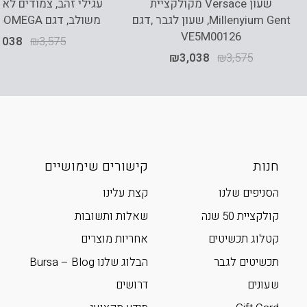
שעון Versace מקולקציית
Millenyium Gent, שעון לגבר ,דגם
משולב, דגם E385-OR85OMEGA
VE5M00126
,038
₪
3,575
₪
3,038
₪
3,575
חנות
קישורים שימושיים
הסניפים שלנו
קצת עלינו
קולקציית 50 שנה
שאלות ותשובות
קטלוג תכשיטים
אחריות מוצרים
תכשיטים לגבר
הבלוג שלנו Bursa – Blog
שעונים
דרושים