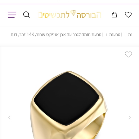
תפריט
חנות
|
טבעות
|
טבעת חותם לגבר עם אבן אוניקס שחור, 14K זהב, דגם R277-266357
Add Wishlist