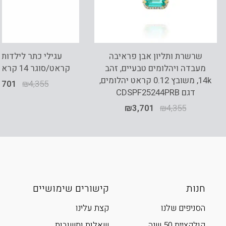
שרשרת ותליון אבן פראיבה
מעבדה ויהלומים טבעיים, זהב
קראט/סוגר 14 קראט, E31410
14k, משובץ 0.12 קראט יהלומים,
,701
₪
4,355
דגם CDSPF25244PRB
₪
3,701
₪
4,355
חנות
קישורים שימושיים
הסניפים שלנו
קצת עלינו
קולקציית 50 שנה
שאלות ותשובות