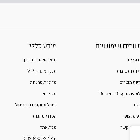
שורים שימושיים
מידע כללי
 עלינו
תנאי שימוש ותקנון
ות ותשובות
תקנון מועדון VIP
יות מוצרים
מדיניות פרטיות
שלנו Bursa – Blog
משלוחים
שים
ביטול עסקה ודרכי ביטול
ע מקצועי
הסדרי נגישות
 איתנו קשר
מפת אתר
ת”צ 58234-06-22