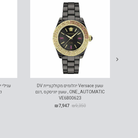
שרשרת עם תליון אבן ספיר, זהב 14K, דגם
שעון Versace יהלומים מקולקציית DV
ONE_AUTOMATIC , שעון יוניסקס ,דגם
קר
VE6B00623
₪
7,947
₪
9,350