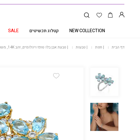
NEW COLLECTION
קטלוג תכשיטים
SALE
דף הבית
|
חנות
|
טבעות
|
טבעת אבן בלו טופז ויהלומים, זהב 14K, משובצת 0.45 קראט יהלומים, דגם RD21413BT
Add Wishlist