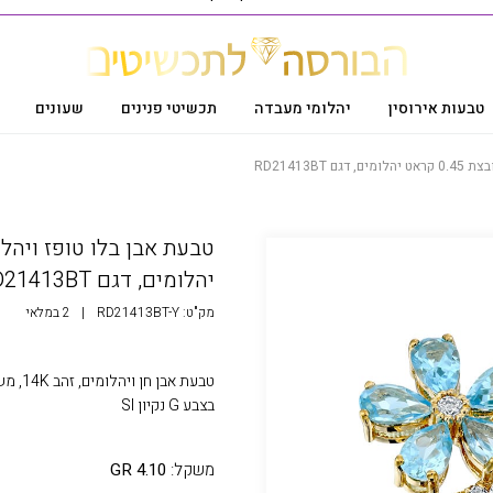
טבעות אירוסין
יהלומי מעבדה
תכשיטי פנינים
שעונים
יהלומים, דגם RD21413BT
מק"ט:
RD21413BT-Y
|
2 במלאי
בצבע G נקיון SI
משקל:
4.10 GR