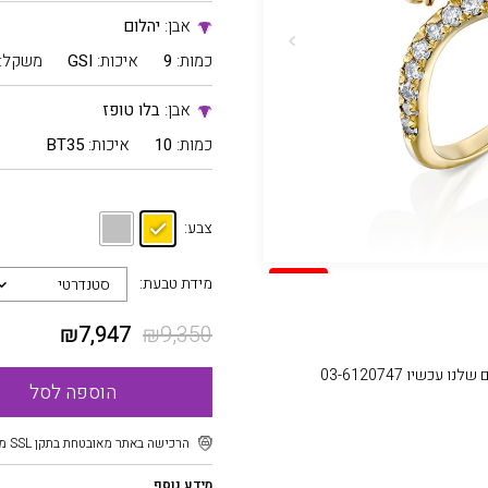
אבן:
יהלום
כמות:
9
איכות:
GSI
משקל:
אבן:
בלו טופז
כמות:
10
איכות:
BT35
צבע:
SALE
מידת טבעת:
סטנדרטי
₪
7,947
₪
9,350
עכשיו 03-6120747
הוספה לסל
הרכישה באתר מאובטחת בתקן SSL מוצפן
מידע נוסף