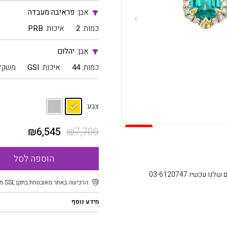
אבן:
פראיבה מעבדה
כמות:
2
איכות:
PRB
אבן:
יהלום
כמות:
44
איכות:
GSI
משקל
צבע:
₪
6,545
₪
7,700
SALE
הוספה לסל
עכשיו 03-6120747
הרכישה באתר מאובטחת בתקן SSL מוצפן
מידע נוסף