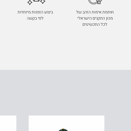
חותמת אימות הזהב של
ביצוע הזמנות מיוחדות
מכון התקנים הישראלי
לפי בקשה
לכל התכשיטים
ים, זהב 14K, דגם