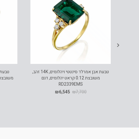
טבעת אבן אמרלד סינטטי ויהלומים, 14K זהב,
משובצת 0.12 קראט יהלומים, דגם
משובצת 0.33 CT יהלומים, דגם 22
RD2339EMS
₪
6,545
₪
7,700