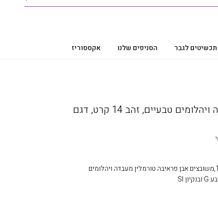
תכשיטים לגבר
הסניפים שלנו
אקססוריז
עגילי אבן פראיבה מעבדה ויהלומים טבעיים, זהב 14 קרט, דגם
עגילי אבן פראיבה ויהלומים, זהב 14k,משובצים אבן פראיבה טורמלין מעבדה ויהלומים