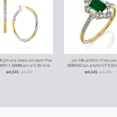
טבעת אבן אמרלד ויהלומים, 14K זהב,
RDRF0
פנימי 30 מ"מ, דגם E-EAT0097-1-30MM
₪
6,545
₪
7,700
₪
6,545
₪
7,700