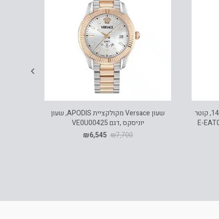
עגילי חישוק זהב משולב צהוב ולבן 14K, קוטר
שעון Versace מקולקציית APODIS, שעון
יוניסקס ,דגם VE0U00425
₪
6,545
₪
7,700