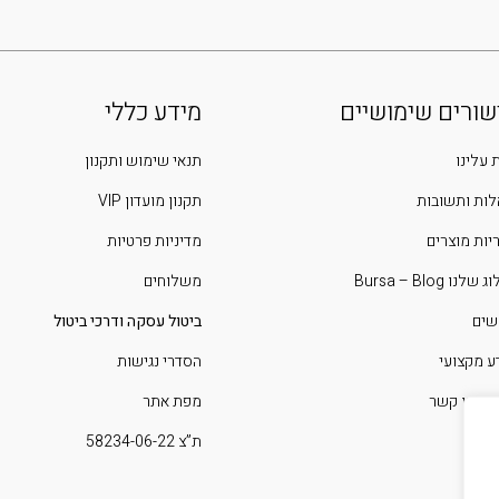
שורים שימושיים
מידע כללי
 עלינו
תנאי שימוש ותקנון
ות ותשובות
תקנון מועדון VIP
יות מוצרים
מדיניות פרטיות
שלנו Bursa – Blog
משלוחים
שים
ביטול עסקה ודרכי ביטול
ע מקצועי
הסדרי נגישות
 איתנו קשר
מפת אתר
ת”צ 58234-06-22