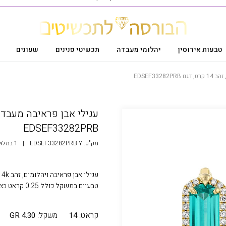
טבעות אירוסין
יהלומי מעבדה
תכשיטי פנינים
שעונים
EDSEF33
EDSEF33282PRB
מק"ט:
EDSEF33282PRB-Y
|
1 במלאי
טבעיים במשקל כולל 0.25 קראט בצבע G ובנקיון SI
קראט:
14
משקל:
4.30 GR