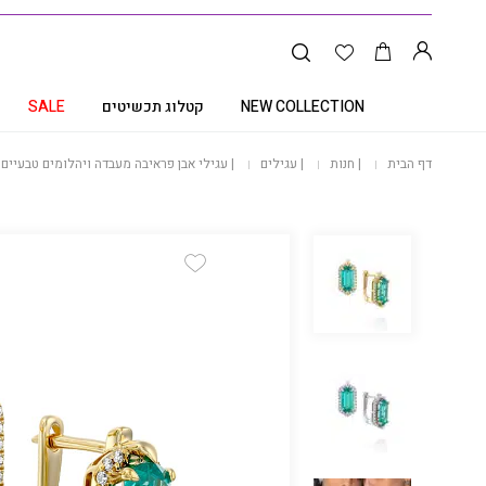
NEW COLLECTION
קטלוג תכשיטים
SALE
דף הבית
|
חנות
|
עגילים
|
עגילי אבן פראיבה מעבדה ויהלומים טבעיים, זהב 14 קרט, דגם 282PRB
Add Wishlist