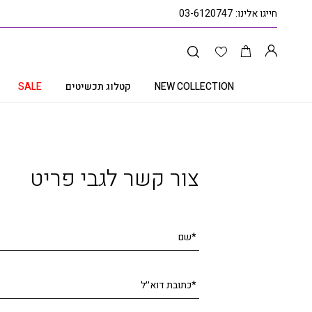
חייגו אלינו:
03-6120747
NEW COLLECTION
קטלוג תכשיטים
SALE
עמוד הבית
קטלוג תכשיטים
צמיד טניס יהלומים, זהב 14k, משובץ 1.00 קראט יהלומים, דגם BDBF4038
צור קשר לגבי פריט
*שם
*כתובת דוא׳׳ל