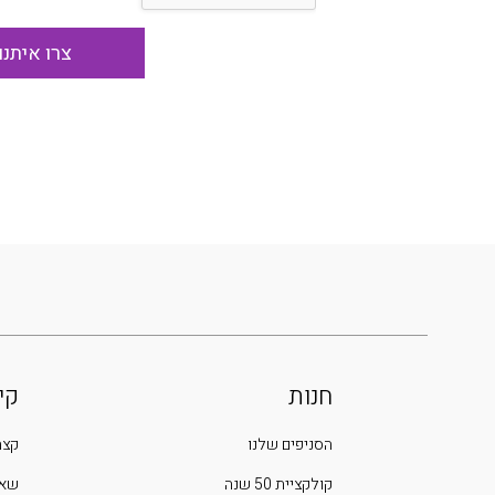
חנות
קי
הסניפים שלנו
קצת
קולקציית 50 שנה
שאל