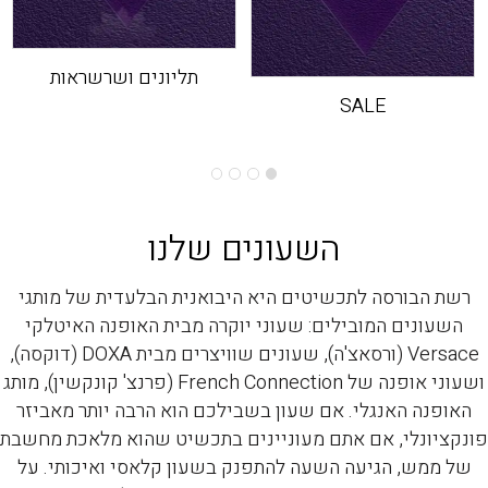
תליונים ושרשראות
SALE
השעונים שלנו
רשת הבורסה לתכשיטים היא היבואנית הבלעדית של מותגי
השעונים המובילים: שעוני יוקרה מבית האופנה האיטלקי
Versace (ורסאצ'ה), שעונים שוויצרים מבית DOXA (דוקסה),
ושעוני אופנה של French Connection (פרנצ' קונקשין), מותג
האופנה האנגלי. אם שעון בשבילכם הוא הרבה יותר מאביזר
פונקציונלי, אם אתם מעוניינים בתכשיט שהוא מלאכת מחשבת
של ממש, הגיעה השעה להתפנק בשעון קלאסי ואיכותי. על