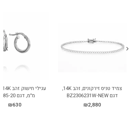
צמיד טניס זירקונים, זהב 14K,
דגם BZ2306231W-NEW
מ"מ, דגם EN085-20
₪
630
₪
2,880