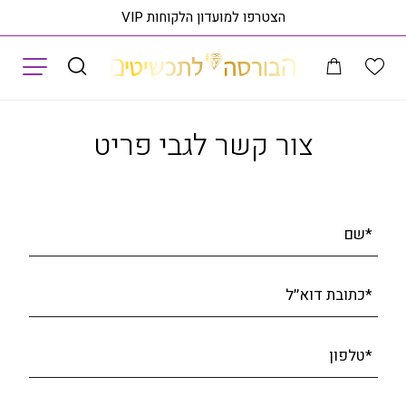
הצטרפו למועדון הלקוחות VIP
תפריט
ורונדום ויהלומים, זהב 14K, משובצת 0.10 קראט יהלומים, דגם RD3621COR
צור קשר לגבי פריט
*שם
*כתובת דוא׳׳ל
*טלפון