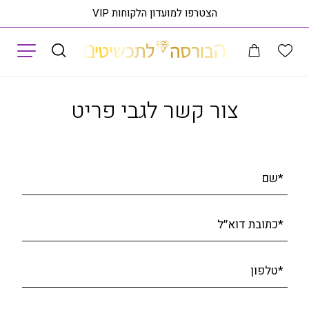
הצטרפו למועדון הלקוחות VIP
תפריט
לוג תכשיטים
שרשרת עם תליון , 14K זהב, דגם C427-PD29
ראה פריט בסניף
צור קשר לגבי פריט
*שם
*כתובת דוא׳׳ל
*טלפון