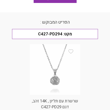
הפריט המבוקש :
מקט:
C427-PD294
Add Wishlist
שרשרת עם תליון , 14K זהב,
דגם C427-PD29