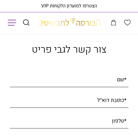
הצטרפו למועדון הלקוחות VIP
תפריט
ים
טבעת יהלומים, זהב 14K, משובצת 0.21 קראט יהלומים, דגם RD3463
ראה 
צור קשר לגבי פריט
*שם
*כתובת דוא׳׳ל
*טלפון