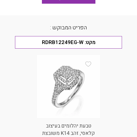
הפריט המבוקש :
מקט:
RDRB12249EG-W
Add Wishlist
טבעת יהלומים בעיצוב
קלאסי, זהב K14 משובצת