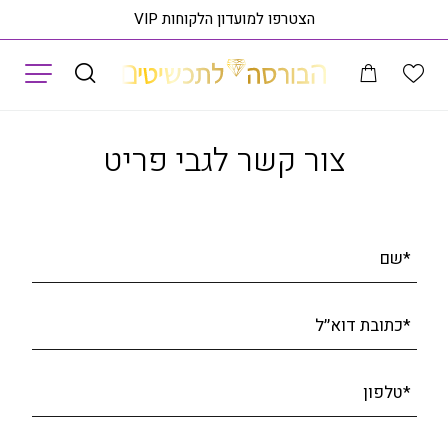
הצטרפו למועדון הלקוחות VIP
תפריט
 בעיצוב קלאסי, זהב K14 משובצת 0.50 קראט יהלומים, דגם RDRB12249EG
צור קשר לגבי פריט
*שם
*כתובת דוא׳׳ל
*טלפון