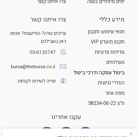
ימים מיוחדים בשנה
צרו איתנו קשר
מידע כללי
צרו איתנו קשר
תנאי שימוש ותקנון
צריכים עזרה? התייעצות? אנחנו
כאן בשבילכם
תקנון מועדון VIP
מדיניות פרטיות
03-6120747
משלוחים
bursa@thebursa.co.il
ביטול עסקה ודרכי ביטול
פנייה לשירות לקוחות
הסדרי נגישות
מפת אתר
ת”צ 58234-06-22
עקבו אחרינו