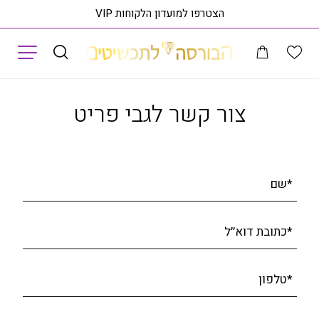
הצטרפו למועדון הלקוחות VIP
תפריט
שיטים
שרשרת זהב לבן K14 מדגם גרייס תוצרת איטליה, דגם GRACE
ראה פרי
צור קשר לגבי פריט
*שם
*כתובת דוא׳׳ל
*טלפון