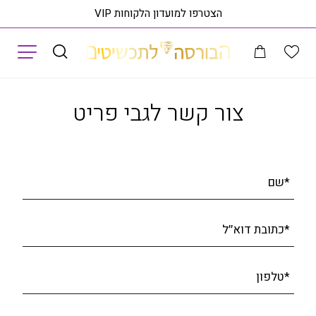
הצטרפו למועדון הלקוחות VIP
תפריט
מים בעיצוב מינימליסטי, זהב 14K, משובצת 0.30 קראט יהלומים, דגם RD3731
צור קשר לגבי פריט
*שם
*כתובת דוא׳׳ל
*טלפון