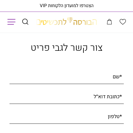
הצטרפו למועדון הלקוחות VIP
תפריט
טבעת יהלומים, זהב 14K משובצת 0.33 קראט יהלומים, דגם RDRF27028
רא
צור קשר לגבי פריט
*שם
*כתובת דוא׳׳ל
*טלפון