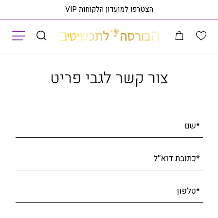
הצטרפו למועדון הלקוחות VIP
תפריט
ין יהלומי מעבדה, זהב 14K, משובצת 1.18 קראט יהלומים, דגם RDLRB02740
צור קשר לגבי פריט
*שם
*כתובת דוא׳׳ל
*טלפון