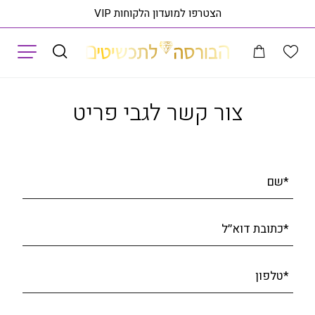
הצטרפו למועדון הלקוחות VIP
תפריט
ין יהלומי מעבדה, זהב 14K, משובצת 2.00 קראט יהלומים, דגם RDLRB02787
צור קשר לגבי פריט
*שם
*כתובת דוא׳׳ל
*טלפון