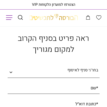
הצטרפו למועדון הלקוחות VIP
תפריט
חותם יהלומים לגבר, זהב 14K, משובצים 0.15 קראט יהלומים, דגם RDRX1853
ראה פריט בסניף הקרוב
למקום מגוריך
בחר/י סניף לאיסוף
*שם
*כתובת דוא׳׳ל