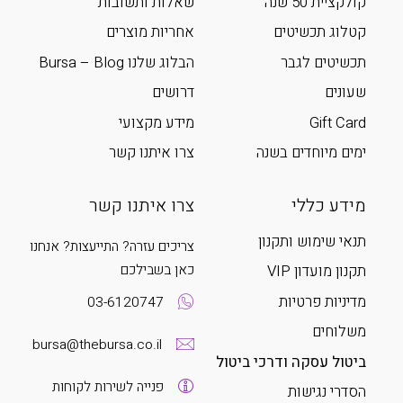
קולקציית 50 שנה
שאלות ותשובות
קטלוג תכשיטים
אחריות מוצרים
תכשיטים לגבר
הבלוג שלנו Bursa – Blog
שעונים
דרושים
Gift Card
מידע מקצועי
ימים מיוחדים בשנה
צרו איתנו קשר
מידע כללי
צרו איתנו קשר
תנאי שימוש ותקנון
צריכים עזרה? התייעצות? אנחנו
כאן בשבילכם
תקנון מועדון VIP
מדיניות פרטיות
03-6120747
משלוחים
bursa@thebursa.co.il
ביטול עסקה ודרכי ביטול
פנייה לשירות לקוחות
הסדרי נגישות