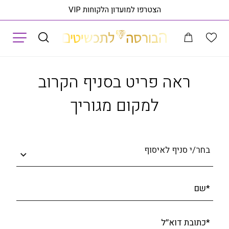
הצטרפו למועדון הלקוחות VIP
תפריט
מקולקציית DV ONE MINI, שעון לאישה ,דגם VE9F00124
ראה פר
ראה פריט בסניף הקרוב
למקום מגוריך
בחר/י סניף לאיסוף
*שם
*כתובת דוא׳׳ל