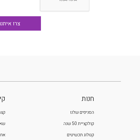
חנות
קי
הסניפים שלנו
קצת
קולקציית 50 שנה
שאל
קטלוג תכשיטים
אחר