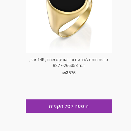
טבעת חותם לגבר עם אבן אוניקס שחור, 14K זהב,
דגם R277-266358
₪3575
הוספה לסל הקניות