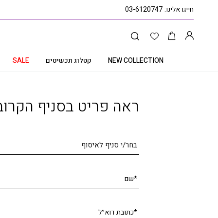
חייגו אלינו:
03-6120747
NEW COLLECTION
קטלוג תכשיטים
SALE
עמוד הבית
קטלוג תכשיטים
טבעת חותם לגבר עם אבן אוניקס שחור, 14K זהב, דגם R277-266358
ראה פריט בסניף הקרוב
בחר/י סניף לאיסוף
*שם
*כתובת דוא׳׳ל