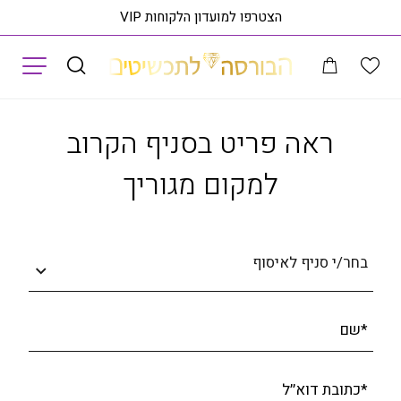
הצטרפו למועדון הלקוחות VIP
תפריט
לוג תכשיטים
טבעת נישואין דקה, זהב 14K, דגם R642A-04
ראה פריט בסניף
ראה פריט בסניף הקרוב
למקום מגוריך
בחר/י סניף לאיסוף
*שם
*כתובת דוא׳׳ל